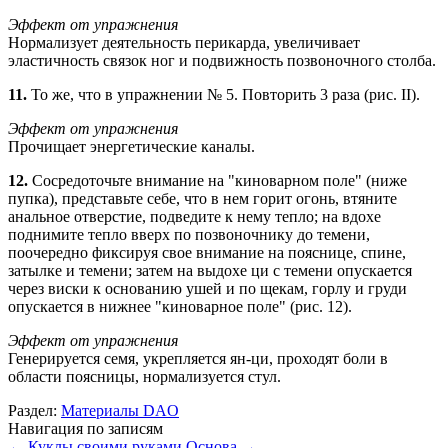
Эффект от упражнения
Нормализует деятельность перикарда, увеличивает
эластичность связок ног и подвижность позвоночного столба.
11.
То же, что в упражнении № 5. Повторить 3 раза (рис. II).
Эффект от упражнения
Прочищает энергетические каналы.
12.
Сосредоточьте внимание на "киноварном поле" (ниже
пупка), представьте себе, что в нем горит огонь, втяните
анальное отверстие, подведите к нему тепло; на вдохе
поднимите тепло вверх по позвоночнику до темени,
поочередно фиксируя свое внимание на пояснице, спине,
затылке и темени; затем на выдохе ци с темени опускается
через виски к основанию ушей и по щекам, горлу и груди
опускается в нижнее "киноварное поле" (рис. 12).
Эффект от упражнения
Генерируется семя, укрепляется ян-ци, проходят боли в
области поясницы, нормализуется стул.
Раздел:
Материалы DAO
Навигация по записям
←
Куклы своими руками
Основа
→