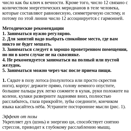
число как бы ключ к вечности. Кроме того, число 12 связано с
количеством энергетических меридианов в теле человека,
которые составляют равновесную, симметричную систему, и
потому по этой линии число 12 ассоциируется с гармонией.
Методические рекомендации
1. Заниматься нужно регулярно.
2. Для занятий надо выбрать спокойное место, где вам
никто не будет мешать.
3. Заниматься следует в хорошо проветренном помещении,
но ни в коем случае не на сквозняке.
4. Не рекомендуется заниматься на полный или пустой
желудок.
5. Заниматься можно через час после приема пищи.
1.
Сядьте в позу лотоса (полулотоса или просто скрестив
ноги), корпус держите прямо, голову немного опустите,
большие пальцы рук легко сожмите в кулак, руки положите на
колени, кулаки разверните ладонями вниз, полностью
расслабьтесь, глаза прикройте, зубы соедините, кончиком
языка касайтесь нёба. Устраните посторонние мысли (рис. 1).
Эффект от позы
Укрепляет дух (шэнь) и энергию ци, способствует снятию
стрессов, приводит к глубокому расслаблению мышц.