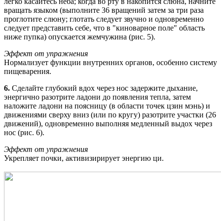
легко касайтесь нёба; когда во рту в накопится слюна, начните
вращать языком (выполните 36 вращений затем за три раза
проглотите слюну; глотать следует звучно и одновременно
следует представить себе, что в "киноварное поле" область
ниже пупка) опускается жемчужина (рис. 5).
Эффект от упражнения
Нормализует функции внутренних органов, особенно систему
пищеварения.
6.
Сделайте глубокий вдох через нос задержите дыхание,
энергично разотрите ладони до появления тепла, затем
наложите ладони на поясницу (в области точек цзин мэнь) и
движениями сверху вниз (или по кругу) разотрите участки (26
движений), одновременно выполняя медленный выдох через
нос (рис. 6).
Эффект от упражнения
Укрепляет почки, активизирирует энергию ци.