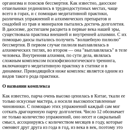
организма и поисков бессмертия. Как известно, даосские
отшельники уединялись в труднодоступных местах, чаще
всего в горах, и с помощью медитативной практики,
различных упражнений и алхимических препаратов и
снадобий из трав и минералов пытались достичь долголетия.
В даосизме, достигшем расцвета в первые века нашей эры,
существовала практика внешней и внутренней алхимии. С их
помощью даосы пытались получить "волшебную пилюлю"
бессмертия. В первом случае пилюля выплавлялась в
алхимических тиглях, во втором — она "выплавлялась" в теле
человека. Внутренняя алхимия, по сути дела, являлась
сложным комплексом психофизиологического тренинга,
включающего медитативную практику в статике и в
динамике. Приводящийся ниже комплекс является одним из
видов такого рода практики.
О названии комплекса
Как известно, парча очень высоко ценилась в Китае, ткали ее
только искусные мастера, а носили высокопоставленные
чиновники. С помощью этих упражнений каждый сам мог
соткать драгоценную парчу долголетия. Число 12 обозначает
не только количество упражнений, оно несет и сакральный
смысл, ассоциируясь с количеством месяцев в году, которые
сменяют друг друга из года в год, из века в век, поэтому это