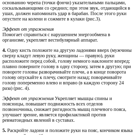
основанию черепа (точки фэнчи) указательными пальцами,
соскальзывающими со средних; при этом звук, отдающийся в
ушах, должен напоминать удар в барабан. После этого руки
опустите на колени и сожмите в кулаки (рис.3).
Эффект от упражнения
Помогает справиться с нарушением энергообмена в
организме, укрепляет вестибулярный аппарат.
4.
Одну кисть положите на другую ладонями вверх (мужчины
сверху кладут левую руку, женщины — правую), руки
расположите перед собой, голову немного наклоните вперед;
плавно поверните голову в одну сторону, затем в другую; при
повороте головы разворачивайте плечи, а в конце поворота
голову опускайте к плечу, смотрите назад; поворачивайте
голову попеременно влево и вправо (в каждую сторону 24
раза) (рис. 4).
Эффект от упражнения
Укрепляет мышцы спины и
поясницы, повышает подвижность всех отделов
позвоночника, снижает ригидность мышц плечевого пояса,
улучшает зрение, является профилактикой против
ревматоидных явлений в суставах.
5.
Раскройте ладони и положите руки на пояс, кончиком языка