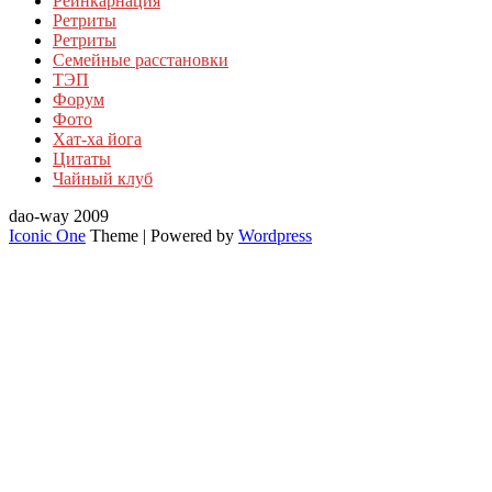
Реинкарнация
Ретриты
Ретриты
Семейные расстановки
ТЭП
Форум
Фото
Хат-ха йога
Цитаты
Чайный клуб
dao-way 2009
Iconic One
Theme | Powered by
Wordpress