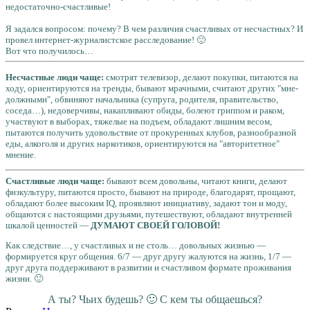
недостаточно-счастливые!
Я задался вопросом: почему? В чем различия счастливых от несчастных? И
провел интернет-журналистское расследование! 🙂
Вот что получилось…
Несчастные люди
чаще:
смотрят телевизор, делают покупки, питаются на
ходу, ориентируются на тренды, бывают мрачными, считают других "мне-
должными", обвиняют начальника (супруга, родителя, правительство,
соседа…), недоверчивы, накапливают обиды, болеют гриппом и раком,
участвуют в выборах, тяжелые на подъем, обладают лишним весом,
пытаются получить удовольствие от прокуренных клубов, разнообразной
еды, алкоголя и других наркотиков, ориентируются на "авторитетное"
мнение.
Счастливые люди
чаще:
бывают всем довольны, читают книги, делают
физкультуру, питаются просто, бывают на природе, благодарят, прощают,
обладают более высоким IQ, проявляют инициативу, задают тон и моду,
общаются с настоящими друзьями, путешествуют, обладают внутренней
шкалой ценностей —
ДУМАЮТ СВОЕЙ ГОЛОВОЙ!
Как следствие…, у счастливых и не столь… довольных жизнью —
формируется круг общения. 6/7 — друг другу жалуются на жизнь, 1/7 —
друг друга поддерживают в развитии и счастливом формате проживания
жизни. 🙂
А ты? Чьих будешь? 🙂 С кем ты общаешься?