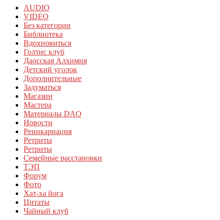
AUDIO
VIDEO
Без категории
Библиотека
Вдохновиться
Голтис клуб
Даосская Алхимия
Детский уголок
Дополнительные
Задуматься
Магазин
Мастера
Материалы DAO
Новости
Реинкарнация
Ретриты
Ретриты
Семейные расстановки
ТЭП
Форум
Фото
Хат-ха йога
Цитаты
Чайный клуб