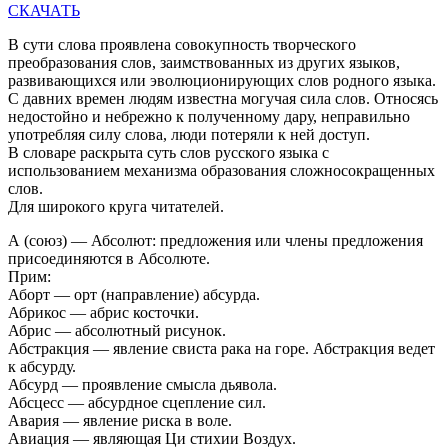
СКАЧАТЬ
В сути слова проявлена совокупность творческого
преобразования слов, заимствованных из других языков,
развивающихся или эволюционирующих слов родного языка.
С давних времен людям известна могучая сила слов. Относясь
недостойно и небрежно к полученному дару, неправильно
употребляя силу слова, люди потеряли к ней доступ.
В словаре раскрыта суть слов русского языка с
использованием механизма образования сложносокращенных
слов.
Для широкого круга читателей.
А (союз) — Абсолют: предложения или члены предложения
присоединяются в Абсолюте.
Прим:
Аборт — орт (направление) абсурда.
Абрикос — абрис косточки.
Абрис — абсолютный рисунок.
Абстракция — явление свиста рака на горе. Абстракция ведет
к абсурду.
Абсурд — проявление смысла дьявола.
Абсцесс — абсурдное сцепление сил.
Авария — явление риска в воле.
Авиация — являющая Ци стихии Воздух.