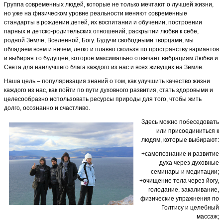
Группа современных людей, которые не только мечтают о лучшей жизни,
но уже на физическом уровне реальности меняют современные
стандарты в рождении детей, их воспитании и обучении, построении
парных и детско-родительских отношений, раскрытии любви к себе,
родной Земле, Вселенной, Богу. Будучи свободными творцами, мы
обладаем всем и ничем, легко и плавно скользя по пространству вариантов
и выбирая то будущее, которое максимально отвечает вибрациям Любви и
Света для наилучшего блага каждого из нас и всех живущих на Земле.
Наша цель – популяризация знаний о том, как улучшить качество жизни
каждого из нас, как пойти по пути духовного развития, стать здоровыми и
целесообразно использовать ресурсы природы для того, чтобы жить
долго, осознанно и счастливо.
Здесь можно побеседовать
или присоединиться к
людям, которые выбирают:
+самопознание и развитие
духа через духовные
семинары и медитации;
+очищение тела через йогу,
голодание, закаливание,
физические упражнения по
Голтису и целебный
массаж;