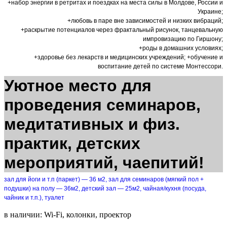
+набор энергии в ретритах и поездках на места силы в Молдове, России и
Украине;
+любовь в паре вне зависимостей и низких вибраций;
+раскрытие потенциалов через фрактальный рисунок, танцевальную
импровизацию по Гиршону;
+роды в домашних условиях;
+здоровье без лекарств и медицинских учреждений; +обучение и
воспитание детей по системе Монтессори.
Уютное место для
проведения семинаров,
медитативных и физ.
практик, детских
мероприятий, чаепитий!
зал для йоги и т.п (паркет) — 36 м2, зал для семинаров (мягкий пол +
подушки) на полу — 36м2, детский зал — 25м2, чайная/кухня (посуда,
чайник и т.п.), туалет
в наличии: Wi-Fi, колонки, проектор