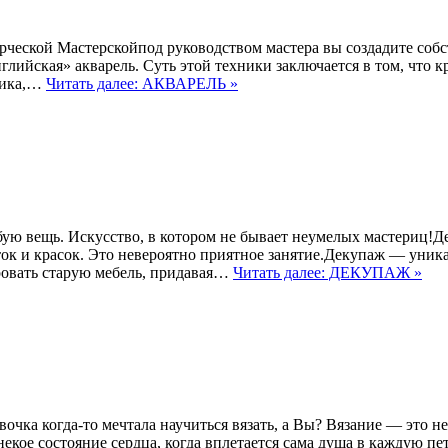
Творческой Мастерскойпод руководством мастера вы создадите со
глийская» акварель. Суть этой техники заключается в том, что 
жника,…
Читать далее: АКВАРЕЛЬ »
юбую вещь. Искусство, в котором не бывает неумелых мастериц!
ок и красок. Это невероятно приятное занятие.Декупаж — уник
ровать старую мебель, придавая…
Читать далее: ДЕКУПАЖ »
чка когда-то мечтала научиться вязать, а Вы? Вязание — это не 
некое состояние сердца, когда вплетается сама душа в каждую пе