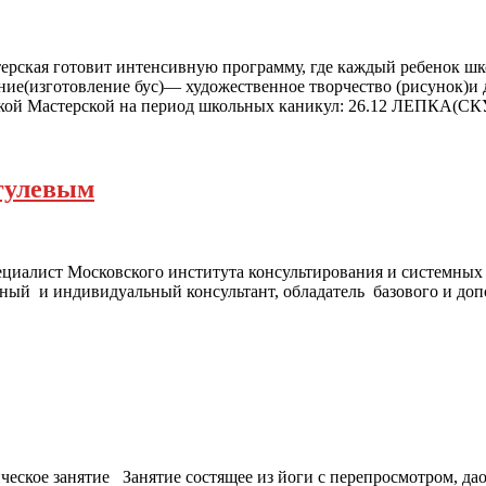
ерская готовит интенсивную программу, где каждый ребенок шко
ние(изготовление бус)— художественное творчество (рисунок)и
ческой Мастерской на период школьных каникул: 26.12 ЛЕПКА
гулевым
алист Московского института консультирования и системных р
мный и индивидуальный консультант, обладатель базового и до
ическое занятие Занятие состящее из йоги с перепросмотром, д