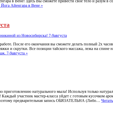
нгара в Вене! Здесь Вы сможете привести свое тело и разум в 
: Йога Айенгара в Вене »
уста
аботе. После его окончания вы сможете делать полный 2х часово
яжки и скрутки. Все позиции тайского массажа, лежа на спине на
ж. 7-9августа »
по приготовлению натурального мыла! Используя только натур
аждый участник мастер-класса уйдет с готовым кусочком арома
в, поэтому предварительная запись ОБЯЗАТЕЛЬНА (Либо…
Читать