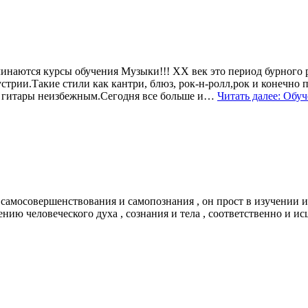
наются курсы обучения Музыки!!! ХХ век это период бурного р
ии.Такие стили как кантри, блюз, рок-н-ролл,рок и конечно по
е гитары неизбежным.Сегодня все больше и…
Читать далее: Обу
самосовершенствования и самопознания , он прост в изучении и
нию человеческого духа , сознания и тела , соответственно и