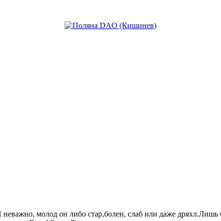
.И неважно, молод он либо стар,болен, слаб или даже дряхл.Лиш