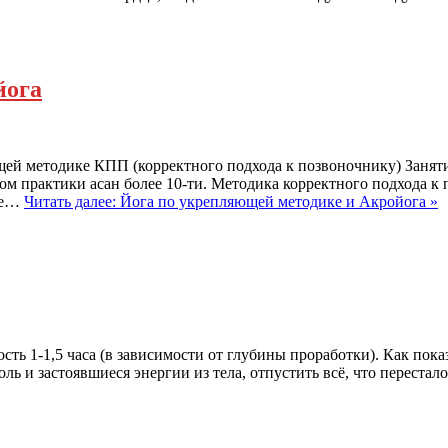
йога
щей методике КПП (корректного подхода к позвоночнику) Занят
ом практики асан более 10-ти. Методика корректного подхода к
«не…
Читать далее: Йога по укрепляющей методике и Акройога »
 1-1,5 часа (в зависимости от глубины проработки). Как показ
ь и застоявшиеся энергии из тела, отпустить всё, что перестало