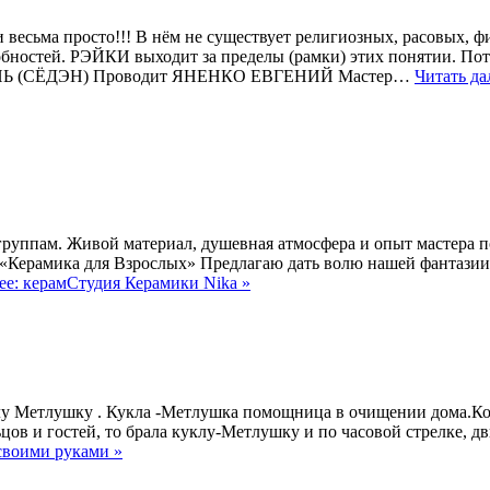
ма просто!!! В нём не существует религиозных, расовых, фи
бностей. РЭЙКИ выходит за пределы (рамки) этих понятии. Пот
ПЕНЬ (СЁДЭН) Проводит ЯНЕНКО ЕВГЕНИЙ Мастер…
Читать д
 группам. Живой материал, душевная атмосфера и опыт мастера 
– «Керамика для Взрослых» Предлагаю дать волю нашей фантази
ее: керамСтудия Керамики Nika »
етлушку . Кукла -Метлушка помощница в очищении дома.Когда
цов и гостей, то брала куклу-Метлушку и по часовой стрелке, дви
своими руками »