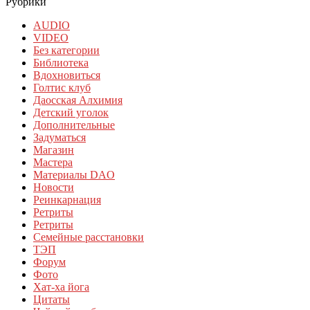
Рубрики
AUDIO
VIDEO
Без категории
Библиотека
Вдохновиться
Голтис клуб
Даосская Алхимия
Детский уголок
Дополнительные
Задуматься
Магазин
Мастера
Материалы DAO
Новости
Реинкарнация
Ретриты
Ретриты
Семейные расстановки
ТЭП
Форум
Фото
Хат-ха йога
Цитаты