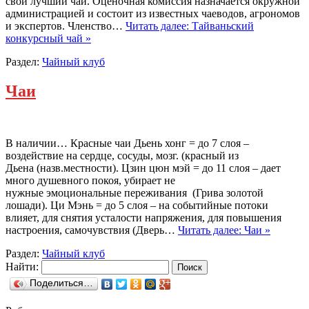
свой лучший чай. Оценочная комиссия назначается окружной
администрацией и состоит из известных чаеводов, агрономов
и экспертов. Членство…
Читать далее: Тайваньский
конкурсный чай »
Раздел:
Чайный клуб
Чаи
В наличии… Красные чаи Дьень хонг = до 7 слоя –
воздействие на сердце, сосуды, мозг. (красный из
Дьена (назв.местности). Цзин цюн мэй = до 11 слоя – дает
много душевного покоя, убирает не
нужные эмоциональные переживания (Грива золотой
лошади). Ци Мэнь = до 5 слоя – на событийные потоки
влияет, для снятия усталости напряжения, для повышения
настроения, самочувствия (Дверь…
Читать далее: Чаи »
Раздел:
Чайный клуб
Найти:
Поделиться…