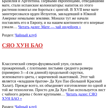
Бразилия и Аргентина. Первыми европейцами, отведавшими
мате, стали испанские колонизаторы: напиток из этого
растения помогал им бороться с цингой. В XVII веке мате
заинтересовался орден Иезуитов, завладевший в Южной
Америке немалыми землями. Монахи тут же начали
поставлять его в Европу, и на нашем континенте его впервые
узнали…
Читать далее: Мате — чай индейцев »
Раздел:
Чайный клуб
СЯО ХУН БАО
Классический северо-фуцзяньский улун, сильно
прожаренный, с плотными листьями среднего размера
(примерно 3—4 см длиной) продольной скрутки,
зеленоватого цвета, с коричневой окантовкой. Этот чай
является «младшим братом» Да Хун Пао (Большой Красный
Халат). Прежде всего, их объединяет изготовление по одной и
той же технологии. Просто для Да Хун Пао используется лист
с чайного дерева с более крупными…
Читать далее: СЯО
ХУН БАО »
Раздел:
Чайный клуб