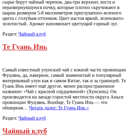
сырье берут чайный черенок, два-три верхних листа и
неразвернувшуюся почку, которые плотно скручивают в
шарик размером 5-8 миллиметров приглушенно-зеленого
цвета с голубым оттенком. Цвет настоя яркий, зеленовато-
золотистый. Аромат напоминает цветущий горный луг.
Раздел:
Чайный клуб
Те Гуань Инь
Cамый известный улунский чай с южной части провинции
Фуцзянь, да, наверное, самый знаменитый и популярный
материковый улун как в самом Китае, так и за границей. Те
Гуань Инь имеет ещё другое, менее распространенное
название: «Чай с красной сердцевиной» (Хунсинь). Он
производится на западе гористой местности округа Аньси
провинции Фуцзянь. Вообще, Те Гуань Инь — это
обширная…
Читать далее: Те Гуань Инь »
Раздел:
Чайный клуб
Чайный клуб