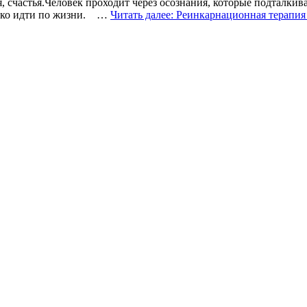
 счастья.Человек проходит через осознания, которые подталкив
егко идти по жизни. …
Читать далее: Реинкарнационная терапия 