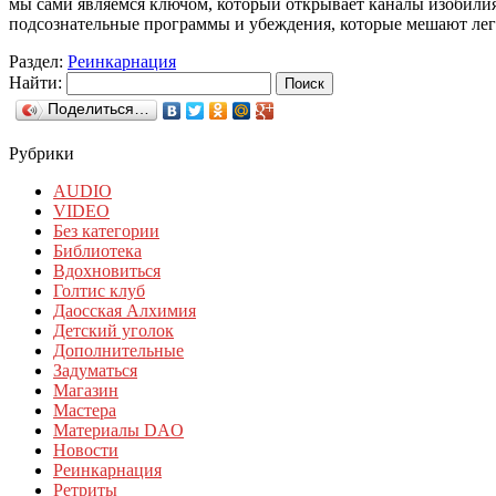
мы сами являемся ключом, который открывает каналы изобилия,
подсознательные программы и убеждения, которые мешают л
Раздел:
Реинкарнация
Найти:
Поделиться…
Рубрики
AUDIO
VIDEO
Без категории
Библиотека
Вдохновиться
Голтис клуб
Даосская Алхимия
Детский уголок
Дополнительные
Задуматься
Магазин
Мастера
Материалы DAO
Новости
Реинкарнация
Ретриты