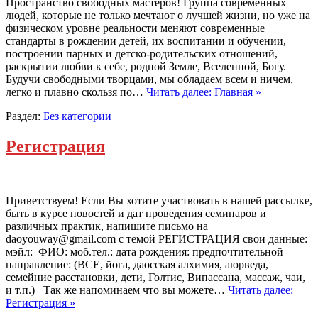
Пространство свободных мастеров! Группа современных
людей, которые не только мечтают о лучшей жизни, но уже на
физическом уровне реальности меняют современные
стандарты в рождении детей, их воспитании и обучении,
построении парных и детско-родительских отношений,
раскрытии любви к себе, родной Земле, Вселенной, Богу.
Будучи свободными творцами, мы обладаем всем и ничем,
легко и плавно скользя по…
Читать далее: Главная »
Раздел:
Без категории
Регистрация
Приветствуем! Если Вы хотите участвовать в нашей рассылке,
быть в курсе новостей и дат проведения семинаров и
различных практик, напишите письмо на
daoyouway@gmail.com с темой РЕГИСТРАЦИЯ свои данные:
мэйл: ФИО: моб.тел.: дата рождения: предпочтительной
направление: (ВСЕ, йога, даосская алхимия, аюрведа,
семейние расстановки, дети, Голтис, Випассана, массаж, чаи,
и т.п.) Так же напоминаем что вы можете…
Читать далее:
Регистрация »